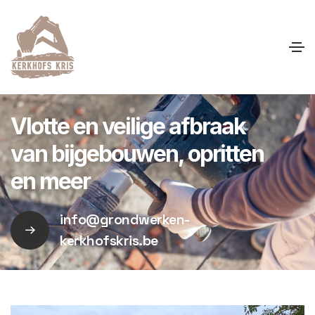
Vlotte en veilige afbraak
van bijgebouwen, opritten
en meer
info@grondwerken-
kerkhofskris.be